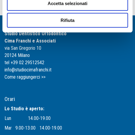
Termini di servizio di Google
.
Accetta selezionati
Rifiuta
Contatti
Studio Dentistico Ortodontico
Cima Franchi e Associati
via San Gregorio 10
20124 Milano
tel +39 02 29512542
info@studiocimafranchi.it
Come raggiungerci >>
Orari
Lo Studio è aperto:
Lun
14.00-19.00
Mar
9.00-13.00
14.00-19.00