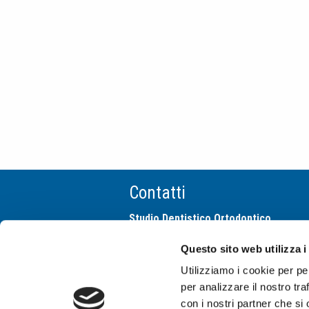
Contatti
Studio Dentistico Ortodontico
Cima Franchi e Associati
Questo sito web utilizza i
via San Gregorio 10
20124 Milano
Utilizziamo i cookie per pe
tel +39 02 29512542
per analizzare il nostro tra
info@studiocimafranchi.it
con i nostri partner che si