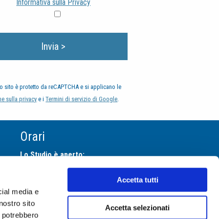
Informativa sulla Privacy
o sito è protetto da reCAPTCHA e si applicano le
e sulla privacy
e i
Termini di servizio di Google
.
Orari
Lo Studio è aperto:
Lun
14.00-19.00
Accetta tutti
Mar
9.00-13.00
14.00-19.00
cial media e
Mer
9.00-19.00
nostro sito
Accetta selezionati
i potrebbero
Gio
9.00-13.00
14.00-19.00