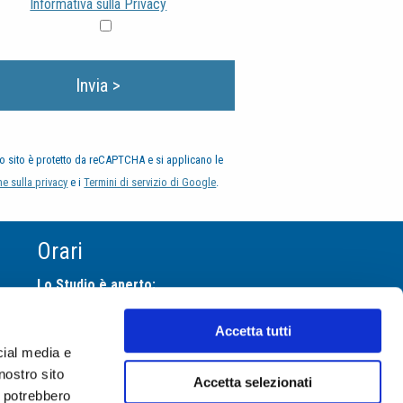
Informativa sulla Privacy
o sito è protetto da reCAPTCHA e si applicano le
e sulla privacy
e i
Termini di servizio di Google
.
Orari
Lo Studio è aperto:
Lun
14.00-19.00
Accetta tutti
Mar
9.00-13.00
14.00-19.00
cial media e
Mer
9.00-19.00
nostro sito
Accetta selezionati
i potrebbero
Gio
9.00-13.00
14.00-19.00