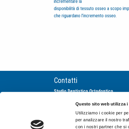
incrementare la
disponibilità di tessuto osseo a scopo impl
che riguardano l’incremento osseo.
Contatti
Studio Dentistico Ortodontico
Cima Franchi e Associati
Questo sito web utilizza i
via San Gregorio 10
20124 Milano
Utilizziamo i cookie per pe
tel +39 02 29512542
per analizzare il nostro tra
info@studiocimafranchi.it
con i nostri partner che si