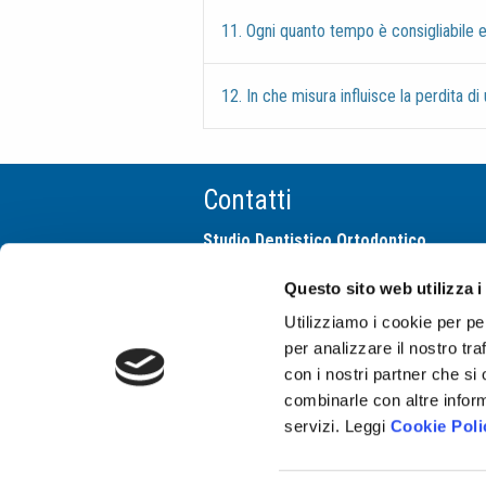
11. Ogni quanto tempo è consigliabile ef
12. In che misura influisce la perdita d
Contatti
Studio Dentistico Ortodontico
Cima Franchi e Associati
Questo sito web utilizza i
via San Gregorio 10
20124 Milano
Utilizziamo i cookie per pe
tel +39 02 29512542
per analizzare il nostro tra
info@studiocimafranchi.it
con i nostri partner che si
Come raggiungerci >>
combinarle con altre inform
servizi. Leggi
Cookie Poli