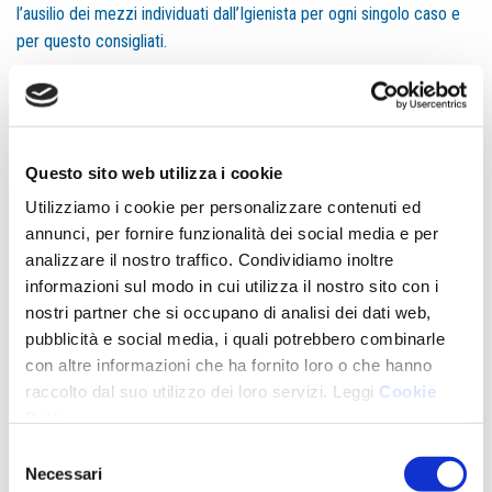
l’ausilio dei mezzi individuati dall’Igienista per ogni singolo caso e
per questo consigliati.
–
Igiene Orale Professionale
:
è quella che effettua l’Igienista in Studio mediante l’impiego di
strumenti a ultrasuoni o manuali ed è necessaria per rimuovere
accumuli di placca non rimovibili dal paziente nella pratica
Questo sito web utilizza i cookie
domiciliare; la frequenza di regolari controlli periodici e sedute di
Utilizziamo i cookie per personalizzare contenuti ed
Igiene Orale Professionale vengono proposte dall’Igienista,
annunci, per fornire funzionalità dei social media e per
d’accordo con il paziente, secondo piani di cure personalizzati.
analizzare il nostro traffico. Condividiamo inoltre
informazioni sul modo in cui utilizza il nostro sito con i
INVIA LA TUA RICHIESTA
nostri partner che si occupano di analisi dei dati web,
pubblicità e social media, i quali potrebbero combinarle
con altre informazioni che ha fornito loro o che hanno
raccolto dal suo utilizzo dei loro servizi. Leggi
Cookie
Policy
.
Selezione
Necessari
del