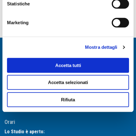
Statistiche
SCRIVIMI
Marketing
Contatti
Mostra dettagli
Studio Dentistico Ortodontico
Cima Franchi e Associati
Accetta tutti
via San Gregorio 10
20124 Milano
Accetta selezionati
tel +39 02 29512542
info@studiocimafranchi.it
Come raggiungerci >>
Rifiuta
Orari
Lo Studio è aperto: