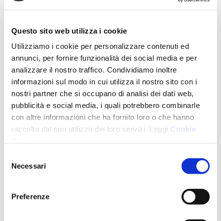
Questo sito web utilizza i cookie
Utilizziamo i cookie per personalizzare contenuti ed
annunci, per fornire funzionalità dei social media e per
Dr. Paolo Cima
analizzare il nostro traffico. Condividiamo inoltre
informazioni sul modo in cui utilizza il nostro sito con i
Medico Chirurgo.
nostri partner che si occupano di analisi dei dati web,
Ha conseguito presso l’Università degli Studi di Milano la laurea in
pubblicità e social media, i quali potrebbero combinarle
Medicina e Chirurgia nel 1975.
con altre informazioni che ha fornito loro o che hanno
raccolto dal suo utilizzo dei loro servizi. Leggi
Cookie
Ha frequentato numerosi corsi di Aggiornamento soprattutto in
Policy
.
Implantologia e Parodontologia.
Selezione
Necessari
del
È stato Responsabile del Corso di Parodontologia presso la Clinica
consenso
Santa Chiara di Rozzano (MI).
Preferenze
Si è occupato di odontoiatria generale e, in particolare di
implantologia sino a marzo 2022.