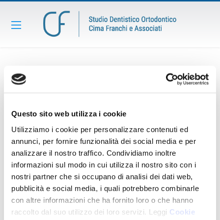
Dr. Gianluca Cortellazzi
Ha conseguito la laurea magistrale in Odontoiatria e Protesi
Dentaria presso l’Università degli studi di Milano nel 1988 con pieni
Questo sito web utilizza i cookie
voti assoluti e Lode.
Utilizziamo i cookie per personalizzare contenuti ed
Membro della società italiana di Endodonzia e dell’Accademia
annunci, per fornire funzionalità dei social media e per
Italiana di Conservativa.
analizzare il nostro traffico. Condividiamo inoltre
Si occupa principalmente di Conservativa, Endodonzia e Protesi.
informazioni sul modo in cui utilizza il nostro sito con i
nostri partner che si occupano di analisi dei dati web,
SCRIVIMI
pubblicità e social media, i quali potrebbero combinarle
con altre informazioni che ha fornito loro o che hanno
raccolto dal suo utilizzo dei loro servizi. Leggi
Cookie